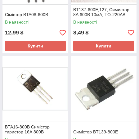
BT137-600E,127, Симистор
Сімістор BTA08-600B
8А 600В 10мА, TO-220AB
В наявності
В наявності
12,99
8,49
₴
₴
Купити
Купити
BTA16-800B Симістор
тиристор 16А 800В
Симістор BT139-800E