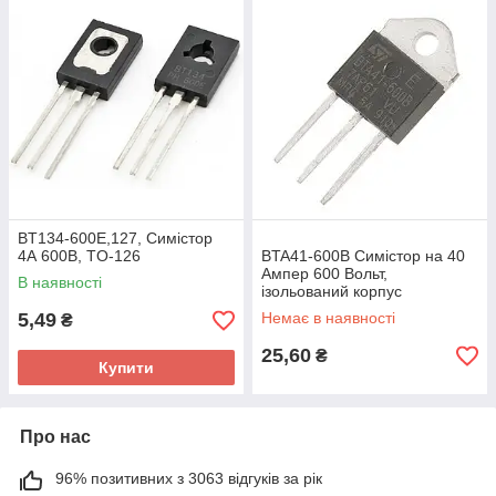
BT134-600E,127, Симістор
4А 600В, TO-126
BTA41-600B Симістор на 40
Ампер 600 Вольт,
В наявності
ізольований корпус
5,49
Немає в наявності
₴
25,60
₴
Купити
Про нас
96% позитивних з 3063 відгуків за рік