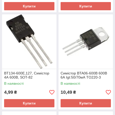
Купити
Купити
BT134-600E,127, Симістор
Симістор BTA06-600B 600В
4А 600В, SOT-82
6А Igt:50/70мА TO220-3
В наявності
В наявності
4,99
10,49
₴
₴
Купити
Купити