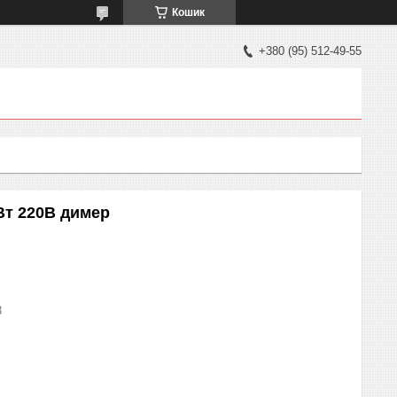
Кошик
+380 (95) 512-49-55
Вт 220В димер
3