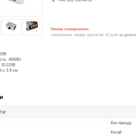
повернення товару протягом 14 днів
за домо
220В
сть: 4000Вт
 10-220В
9 x 3.8 см
и
ути
Без бренду
Китай