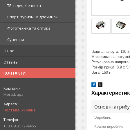
ТВ, відео, безпека
Спорт, туризм і відпочинок
Фототехніка та оптика
Сувеніри
О нас
Вхідна напруга: 110-
Максимальна потужні
Отзывы
Регульована напруга:
Розмір прибл. 8.9 x 5.
Вага: 150 г
КОНТАКТИ
Характеристик
МегаШара
Основні атриб
Полтава, Україна
Виробник
+380 (95) 512-49-55
Країна виробник