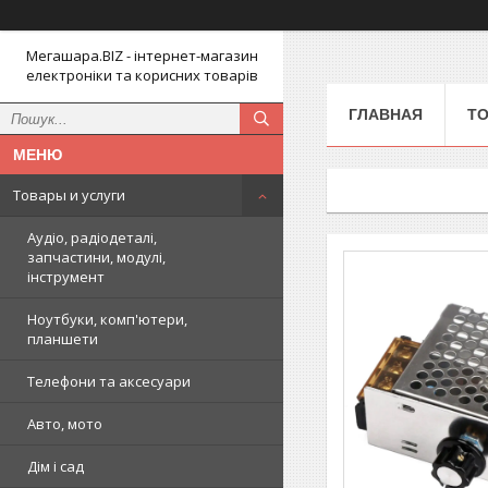
Мегашара.BIZ - інтернет-магазин
електроніки та корисних товарів
ГЛАВНАЯ
ТО
Товары и услуги
Аудіо, радіодеталі,
запчастини, модулі,
інструмент
Ноутбуки, комп'ютери,
планшети
Телефони та аксесуари
Авто, мото
Дім і сад