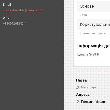
Основні
megasharabiz@gmail.com
Стан
+380972633854
Користувальни
Країна реєстрації
Інформація дл
Ціна:
279,99 ₴
МегаШара
Полтава, Україна