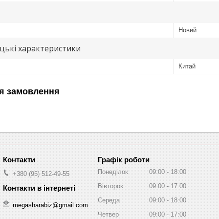
Новий
цькі характеристики
Китай
я замовлення
Графік роботи
Понеділок
09:00
18:00
+380 (95) 512-49-55
Вівторок
09:00
17:00
Середа
09:00
18:00
megasharabiz@gmail.com
Четвер
09:00
17:00