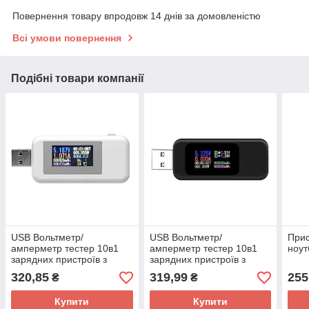
Повернення товару впродовж 14 днів за домовленістю
Всі умови повернення
Подібні товари компанії
USB Вольтметр/
USB Вольтметр/
Прис
амперметр тестер 10в1
амперметр тестер 10в1
ноут
зарядних пристроїв з
зарядних пристроїв з
кольоровим РК
кольоровим РК
320,85
319,99
255
₴
₴
Купити
Купити