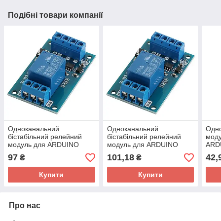
Подібні товари компанії
Одноканальний
Одноканальний
Одн
бістабільний релейний
бістабільний релейний
моду
модуль для ARDUINO
модуль для ARDUINO
ARD
контролерів, 12В 10А
контролерів, 5В 10А
97
101,18
42,
₴
₴
Купити
Купити
Про нас