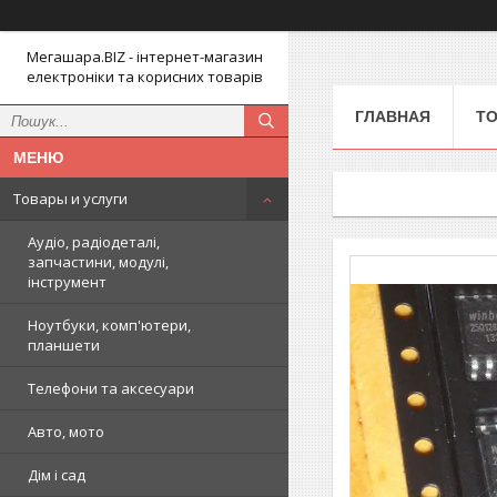
Мегашара.BIZ - інтернет-магазин
електроніки та корисних товарів
ГЛАВНАЯ
ТО
Товары и услуги
Аудіо, радіодеталі,
запчастини, модулі,
інструмент
Ноутбуки, комп'ютери,
планшети
Телефони та аксесуари
Авто, мото
Дім і сад