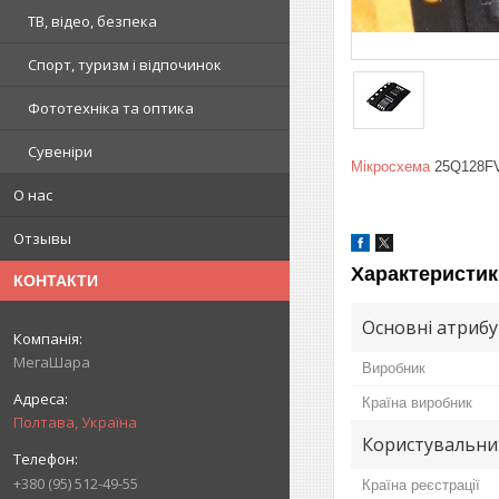
ТВ, відео, безпека
Спорт, туризм і відпочинок
Фототехніка та оптика
Сувеніри
Мікросхема
25Q128F
О нас
Отзывы
Характеристик
КОНТАКТИ
Основні атриб
МегаШара
Виробник
Країна виробник
Полтава, Україна
Користувальни
+380 (95) 512-49-55
Країна реєстрації