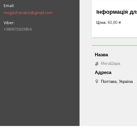
Інформація дл
megasharabiz@gmail.com
Ціна:
60,80 ₴
+380972633854
МегаШара
Полтава, Україна