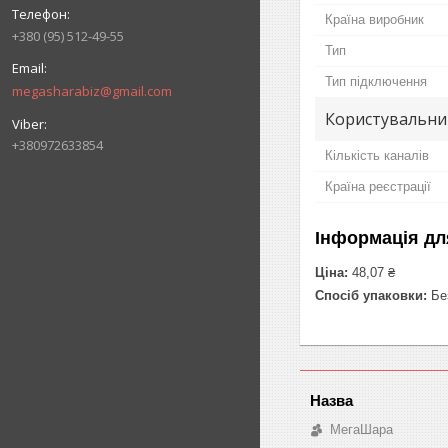
Країна виробник
+380 (95) 512-49-55
Тип
Тип підключення
megasharabiz@gmail.com
Користувальни
+380972633854
Кількість каналів
Країна реєстрації
Інформація дл
Ціна:
48,07 ₴
Спосіб упаковки:
Без
МегаШара