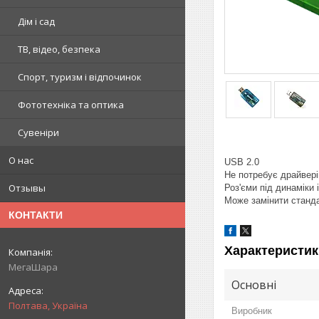
Дім і сад
ТВ, відео, безпека
Спорт, туризм і відпочинок
Фототехніка та оптика
Сувеніри
О нас
USB 2.0
Не потребує драйвері
Отзывы
Роз'єми під динаміки 
Може замінити станда
КОНТАКТИ
Характеристик
МегаШара
Основні
Полтава, Україна
Виробник