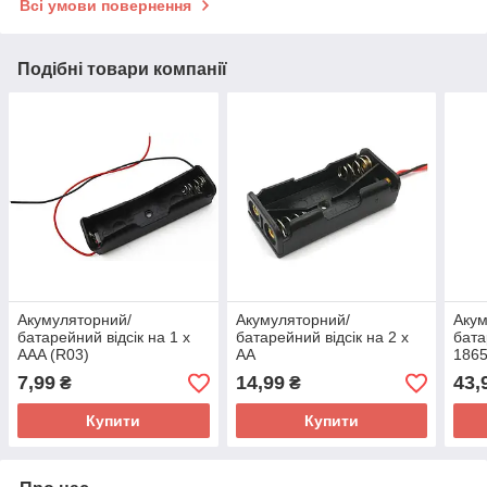
Всі умови повернення
Подібні товари компанії
Акумуляторний/
Акумуляторний/
Акум
батарейний відсік на 1 х
батарейний відсік на 2 х
бата
AAA (R03)
AA
186
7,99
14,99
43,
₴
₴
Купити
Купити