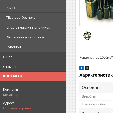
Дім і сад
ТВ, відео, безпека
Спорт, туризм і відпочинок
Фототехніка та оптика
Сувеніри
О нас
Конденсатор 1000мкФ
Отзывы
Характеристик
КОНТАКТИ
Основні
МегаШара
Виробник
Країна виробник
Полтава, Україна