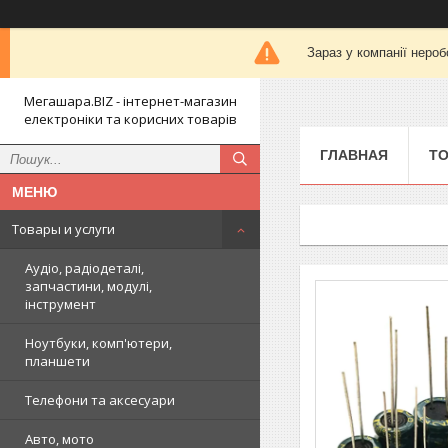
Зараз у компанії нероб
Мегашара.BIZ - інтернет-магазин
електроніки та корисних товарів
ГЛАВНАЯ
ТО
Товары и услуги
Аудіо, радіодеталі,
запчастини, модулі,
інструмент
Ноутбуки, комп'ютери,
планшети
Телефони та аксесуари
Авто, мото