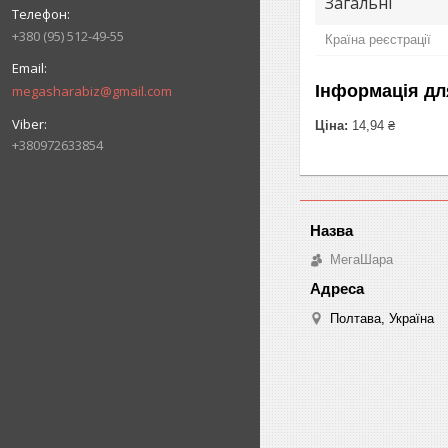
Загальні
+380 (95) 512-49-55
Країна реєстрації
Інформація дл
megasharabiz@gmail.com
Ціна:
14,94 ₴
+380972633854
МегаШара
Полтава, Україна