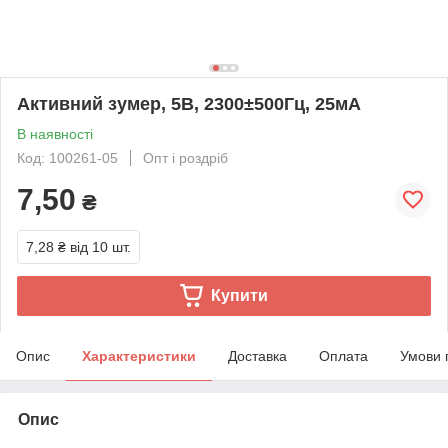
Активний зумер, 5В, 2300±500Гц, 25мА
В наявності
Код: 100261-05
Опт і роздріб
7,50
₴
7,28 ₴
від 10 шт.
Купити
Опис
Характеристики
Доставка
Оплата
Умови 
Опис