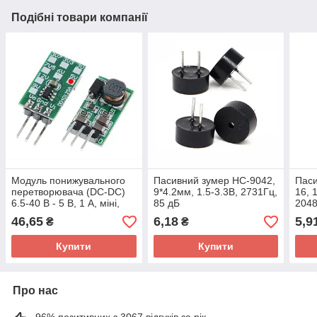
Подібні товари компанії
Модуль понижувального
Пасивний зумер HC-9042,
Паси
перетворювача (DC-DC)
9*4.2мм, 1.5-3.3В, 2731Гц,
16, 
6.5-40 В - 5 В, 1 А, міні,
85 дБ
2048
550 кГц, 1 А
46,65
6,18
5,9
₴
₴
Купити
Купити
Про нас