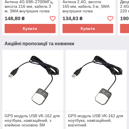
Антена 4G 698–2700МГц,
Антена 2.4G, висота
Двод
висота 216 мм, кабель 3
165 мм, кабель 3 м, SMA
2.4G
м, SMA внутрішня голка
внутрішня голка
220 
внут
148,80
134,83
190
₴
₴
Купити
Купити
Акційні пропозиції та новинки
GPS модуль USB VK-162 для
GPS модуль USB VK-162 для
ноутбука, навігаційний, з
ноутбука, навігаційний,
клейкою основою 3M
магнітний