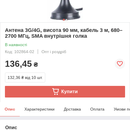
Антена 3G/4G, висота 90 мм, кабель 3 м, 680–
2700 МГц, SMA внутрішня голка
В наявності
Код: 102864-02
Опт і роздріб
136,45
₴
132,36 ₴
від 10 шт.
Купити
Опис
Характеристики
Доставка
Оплата
Умови п
Опис