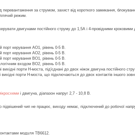
д перевантаження за струмом, захист від короткого замикання, блокування
сплячий режим.
ерувати двигунами постійного струму до 1,5А і 4-провідними кроковими 
й порт керування AO1, рівень 0-5 В.
й порт керування AO2, рівень 0-5 В.
й порт керування BO1, рівень 0-5 В.
 логічним входом BO2, рівень 0-5 В.
і вихідні порти H-моста, під'єднані до двох ніжок двигуна постійного стру
і вихідні порти H-моста, що підключаються до двох контактів іншого зовн
мікросхеми
і двигуна, діапазон напруг 2,7 - 10,8 В.
 підвішений чип не працює, виходу немає, підключений до робочої напруг
 контактами модуля TB6612.