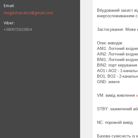
Вбудований захист ві
megasharabiz@gmail.com
енергоспоживанням 
+380972633854
Застосування: Може к
Опис виводів:
ANI1: Логічний вхідни
AIN2: Логічний вхідни
BNI1: Логічний вхідни
BIN2: порт керування
AO1 і AO2 - 1-канальн
BO1, BO2 - 2-канальн
GND: земля.
VM: вивід живлення
STBY: заземлений або
NC: порожній вивід
Базова сумісність із