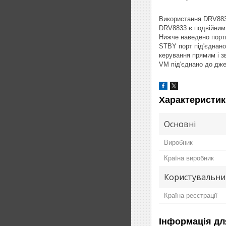
Використання DRV883
DRV8833 є подвійним
Нижче наведено порт
STBY порт під'єднано
керування прямим і з
VM під'єднано до дж
Характеристик
Основні
Виробник
Країна виробник
Користувальни
Країна реєстрації
Інформація дл