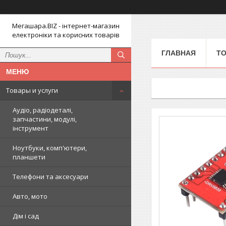
Мегашара.BIZ - інтернет-магазин
електроніки та корисних товарів
ГЛАВНАЯ
ТО
Товары и услуги
Аудіо, радіодеталі,
запчастини, модулі,
інструмент
Ноутбуки, комп'ютери,
планшети
Телефони та аксесуари
Авто, мото
Дім і сад