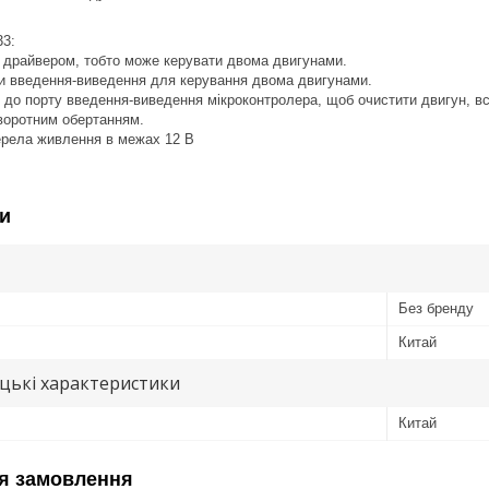
3:
 драйвером, тобто може керувати двома двигунами.
и введення-виведення для керування двома двигунами.
 до порту введення-виведення мікроконтролера, щоб очистити двигун, все
воротним обертанням.
ерела живлення в межах 12 В
и
Без бренду
Китай
цькі характеристики
Китай
я замовлення