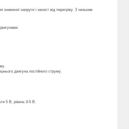
 зниженої напруги і захист від перегріву. З низьким
двигунами.
му.
ішнього двигуна постійного струму.
и 5 В; рівень 0-5 В.