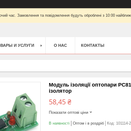
очий час. Замовлення та повідомлення будуть оброблені з 10:00 найближч
ВАРЫ И УСЛУГИ
О НАС
КОНТАКТЫ
Модуль ізоляції оптопари PC8
ізолятор
58,45 ₴
Показати оптові ціни
В наявності
Оптом і в роздріб
Код:
101114-