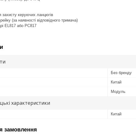
я захисту керуючих ланцюгів
рейку (за наявності відповідного тримача)
арі EL817 або PC817
и
ути
Без бренду
Китай
Модуль
цькі характеристики
Китай
я замовлення