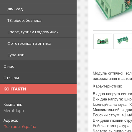
Дім і сад
ТВ, відео, безпека
Спорт, туризм і відпочинок
Фототехніка та оптика
Сувеніри
О нас
Модуль оптичної ізол
Отзывы
використання в автом
Характеристики:
КОНТАКТИ
Вхідна напруга сигна
Вихідна напруга: шир
Ізоляційна напруга: >
Максимальний вхідни
МегаШара
Робочий струм: >1 м
Вихідний піковий стр
Робоча температура: в
Полтава, Україна
Частота вхідного сигн