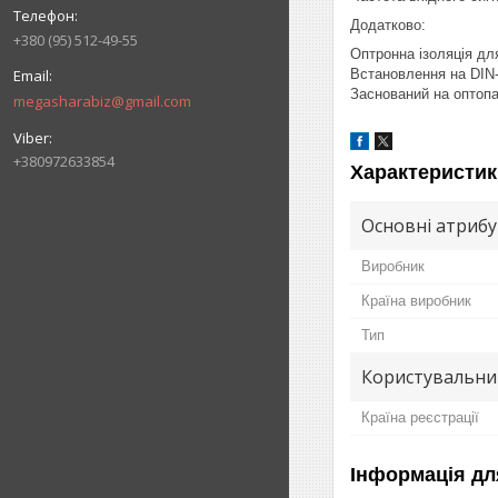
Додатково:
+380 (95) 512-49-55
Оптронна ізоляція дл
Встановлення на DIN-
Заснований на оптоп
megasharabiz@gmail.com
+380972633854
Характеристик
Основні атриб
Виробник
Країна виробник
Тип
Користувальни
Країна реєстрації
Інформація дл