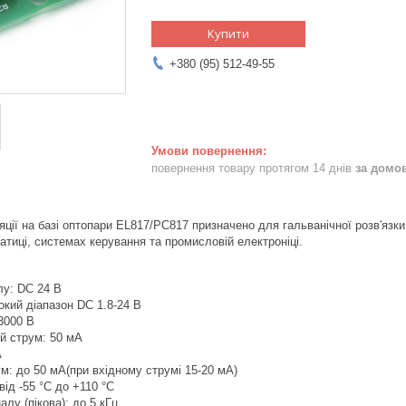
Купити
+380 (95) 512-49-55
повернення товару протягом 14 днів
за домо
яції на базі оптопари EL817/PC817 призначено для гальванічної розв'яз
атиці, системах керування та промисловій електроніці.
лу: DC 24 В
окий діапазон DC 1.8-24 В
3000 В
й струм: 50 мА
А
ум: до 50 мА(при вхідному струмі 15-20 мА)
ід -55 °C до +110 °C
алу (пікова): до 5 кГц