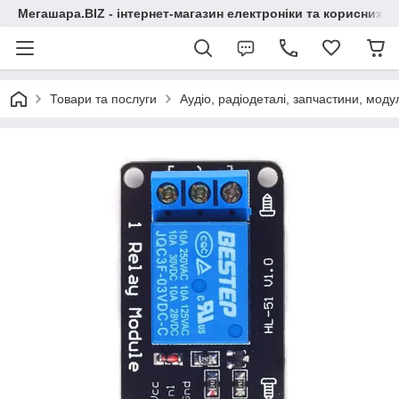
Мегашара.BIZ - інтернет-магазин електроніки та корисних т
Товари та послуги
Аудіо, радіодеталі, запчастини, модул