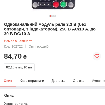
Одноканальний модуль реле 3,3 В (без
оптопари, з індикатором), 250 В AC/10 А, до
30 В DC/10 А
Немає в наявності
Код: 102722
Опт і роздріб
84,70
₴
82,16 ₴
від 10 шт.
Опис
Характеристики
Доставка
Оплата
Умови п
Опис
Характеристики: