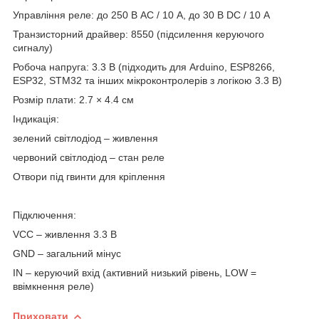
Управління реле: до 250 В AC / 10 А, до 30 В DC / 10 А
Транзисторний драйвер: 8550 (підсилення керуючого
сигналу)
Робоча напруга: 3.3 В (підходить для Arduino, ESP8266,
ESP32, STM32 та інших мікроконтролерів з логікою 3.3 В)
Розмір плати: 2.7 × 4.4 см
Індикація:
зелений світлодіод – живлення
червоний світлодіод – стан реле
Отвори під гвинти для кріплення
Підключення:
VCC – живлення 3.3 В
GND – загальний мінус
IN – керуючий вхід (активний низький рівень, LOW =
ввімкнення реле)
Приховати