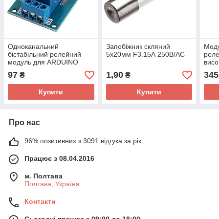
Одноканальний
Запобіжник скляний
Моду
бістабільний релейний
5x20мм F3.15А 250В/AC
реле
модуль для ARDUINO
висо
контролерів, 12В 10А
32 В
97
1,90
345
₴
₴
Купити
Купити
Про нас
96% позитивних з 3091 відгука за рік
Працює з 08.04.2016
м. Полтава
Полтава, Україна
Контакти