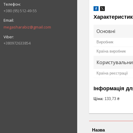
+380 (95) 512-49-55
Характеристик
megasharabiz@gmail.com
Основні
Виробник
+380972633854
Країна виробник
Користувальни
Країна реєстрації
Інформація дл
Ціна:
133,73 ₴