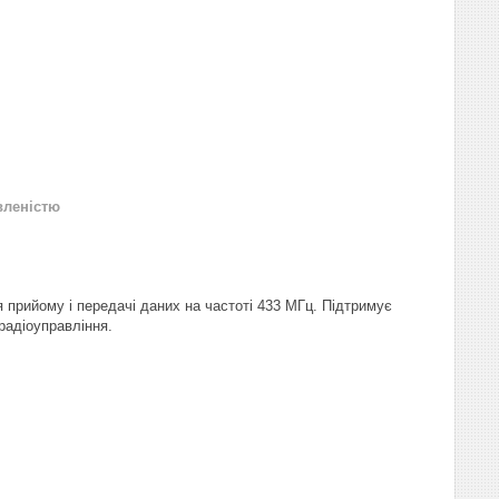
вленістю
 прийому і передачі даних на частоті 433 МГц. Підтримує
радіоуправління.