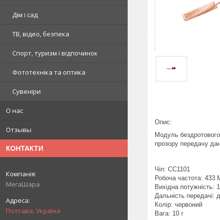
Дім і сад
ТВ, відео, безпека
Спорт, туризм і відпочинок
Фототехніка та оптика
Сувеніри
О нас
Опис:
Отзывы
Модуль бездротового 
прозору передачу дан
КОНТАКТИ
Чіп: CC1101
Робоча частота: 433 
МегаШара
Вихідна потужність: 
Дальність передачі: д
Колір: червоний
Полтава, Україна
Вага: 10 г