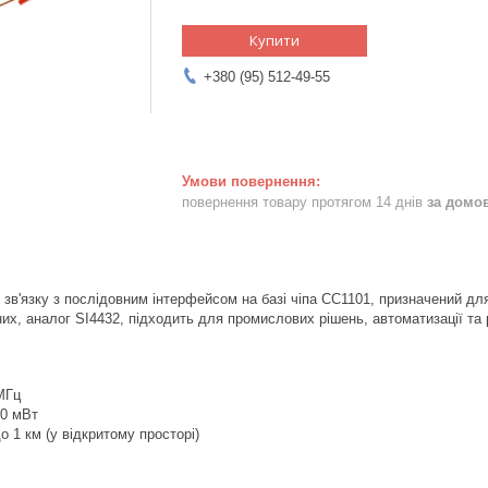
Купити
+380 (95) 512-49-55
повернення товару протягом 14 днів
за домо
зв'язку з послідовним інтерфейсом на базі чіпа CC1101, призначений для
их, аналог SI4432, підходить для промислових рішень, автоматизації та 
МГц
10 мВт
о 1 км (у відкритому просторі)