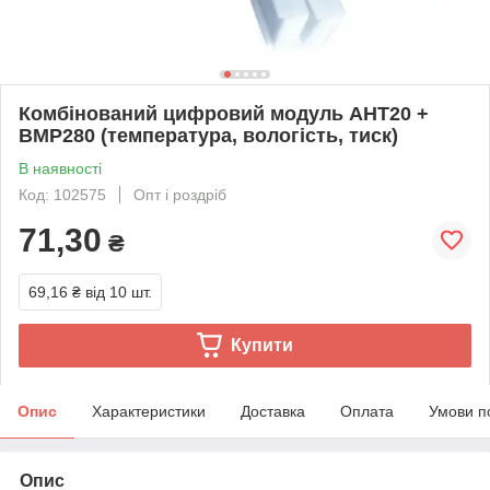
Комбінований цифровий модуль AHT20 +
BMP280 (температура, вологість, тиск)
В наявності
Код: 102575
Опт і роздріб
71,30
₴
69,16 ₴
від 10 шт.
Купити
Опис
Характеристики
Доставка
Оплата
Умови п
Опис