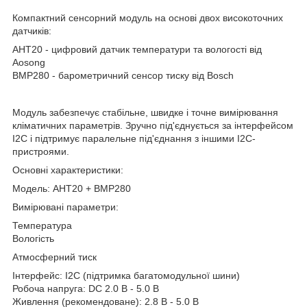
Компактний сенсорний модуль на основі двох високоточних
датчиків:
AHT20 - цифровий датчик температури та вологості від
Aosong
BMP280 - барометричний сенсор тиску від Bosch
Модуль забезпечує стабільне, швидке і точне вимірювання
кліматичних параметрів. Зручно під'єднується за інтерфейсом
I2C і підтримує паралельне під'єднання з іншими I2C-
пристроями.
Основні характеристики:
Модель: AHT20 + BMP280
Вимірювані параметри:
Температура
Вологість
Атмосферний тиск
Інтерфейс: I2C (підтримка багатомодульної шини)
Робоча напруга: DC 2.0 В - 5.0 В
Живлення (рекомендоване): 2.8 В - 5.0 В