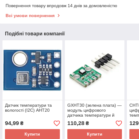
Повернення товару впродовж 14 днів за домовленістю
Всі умови повернення
Подібні товари компанії
Датчик температури та
GXHT30 (зелена плата) —
CHT
вологості (I2C) AHT20
модуль цифрового
цифр
датчика температури й
темп
вологості SHT30, I2C
94,99
110,28
129
₴
₴
інтерфейс, 2.2–5.5 В
Купити
Купити