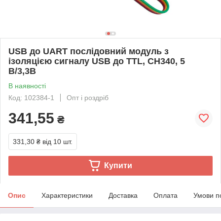
USB до UART послідовний модуль з
ізоляцією сигналу USB до TTL, CH340, 5
В/3,3В
В наявності
Код: 102384-1
Опт і роздріб
341,55
₴
331,30 ₴
від 10 шт.
Купити
Опис
Характеристики
Доставка
Оплата
Умови п