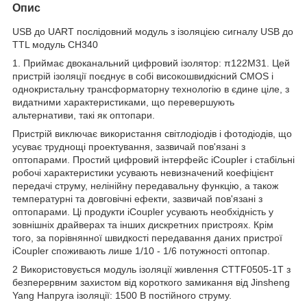
Опис
USB до UART послідовний модуль з ізоляцією сигналу USB до
TTL модуль CH340
1. Приймає двоканальний цифровий ізолятор: π122M31. Цей
пристрій ізоляції поєднує в собі високошвидкісний CMOS і
однокристальну трансформаторну технологію в єдине ціле, з
видатними характеристиками, що перевершують
альтернативи, такі як оптопари.
Пристрій виключає використання світлодіодів і фотодіодів, що
усуває труднощі проектування, зазвичай пов'язані з
оптопарами. Простий цифровий інтерфейс iCoupler і стабільні
робочі характеристики усувають невизначений коефіцієнт
передачі струму, нелінійну передавальну функцію, а також
температурні та довговічні ефекти, зазвичай пов'язані з
оптопарами. Ці продукти iCoupler усувають необхідність у
зовнішніх драйверах та інших дискретних пристроях. Крім
того, за порівнянної швидкості передавання даних пристрої
iCoupler споживають лише 1/10 - 1/6 потужності оптопар.
2 Використовується модуль ізоляції живлення CTTF0505-1T з
безперервним захистом від короткого замикання від Jinsheng
Yang Напруга ізоляції: 1500 В постійного струму.