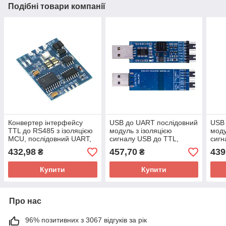
Подібні товари компанії
Конвертер інтерфейсу
USB до UART послідовний
USB 
TTL до RS485 з ізоляцією
модуль з ізоляцією
моду
MCU, послідовний UART,
сигналу USB до TTL,
сигн
100-256000 біт/с, 3,0-5,5В
FT232, 5 В/3,3В
CP21
432,98
457,70
439
₴
₴
Купити
Купити
Про нас
96% позитивних з 3067 відгуків за рік