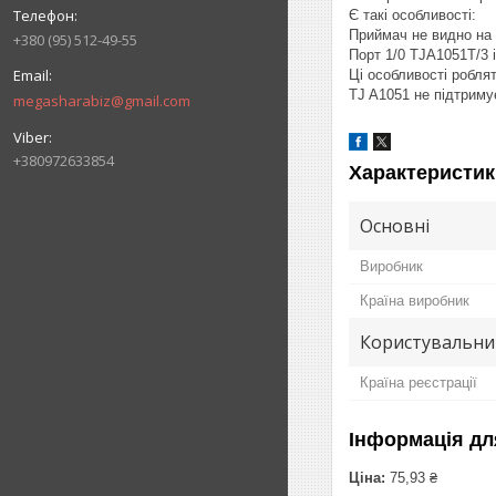
Є такі особливості:
Приймач не видно на 
+380 (95) 512-49-55
Порт 1/0 TJA1051T/3 
Ці особливості робл
TJ A1051 не підтрим
megasharabiz@gmail.com
+380972633854
Характеристик
Основні
Виробник
Країна виробник
Користувальни
Країна реєстрації
Інформація дл
Ціна:
75,93 ₴