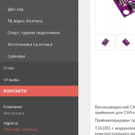
Дім і сад
ТВ, відео, безпека
Спорт, туризм і відпочинок
Фототехніка та оптика
Сувеніри
О нас
Отзывы
КОНТАКТИ
Високошвидкісний CA
приймання для CAN-к
МегаШара
Прийомопередавач при
TJA1051 є модернізов
Полтава, Україна
електростатичного ро