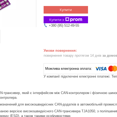
Купити
Купити з
+380 (95) 512-49-55
повернення товару протягом 14 днів
за домо
У компанії підключені електронні платежі. Те
N-трансивер, який є інтерфейсом між CAN-контролером і фізичною шино
онтролера.
значений для високошвидкісних CAN-додатків в автомобільній промислов
аною версією високошвидкісного CAN-трансивера TJA1050, з поліпшеними
зряду (ESD), а також такими особливостями.