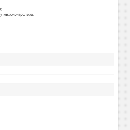
я;
у мікроконтролера.