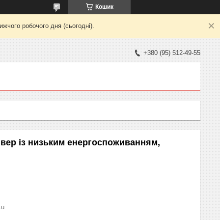
Кошик
жчого робочого дня (сьогодні).
+380 (95) 512-49-55
вер із низьким енергоспоживанням,
1u