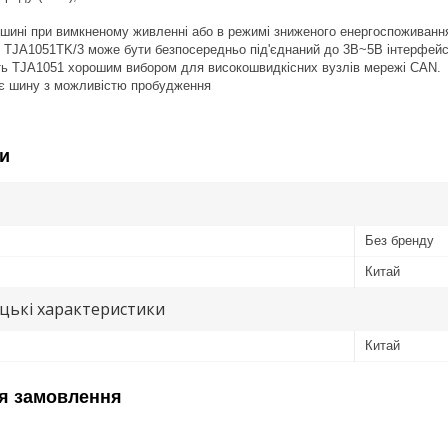
шині при вимкненому живленні або в режимі зниженого енергоспоживанн
і TJA1051TK/3 може бути безпосередньо під'єднаний до 3В~5В інтерфейс
ять TJA1051 хорошим вибором для високошвидкісних вузлів мережі CAN.
ує шину з можливістю пробудження
и
Без бренду
Китай
цькі характеристики
Китай
я замовлення