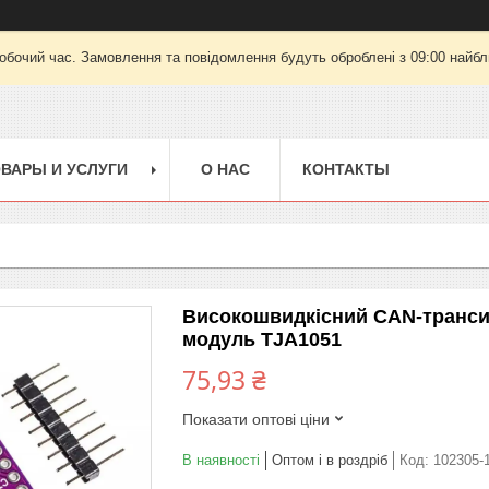
робочий час. Замовлення та повідомлення будуть оброблені з 09:00 найбли
ВАРЫ И УСЛУГИ
О НАС
КОНТАКТЫ
Високошвидкісний CAN-транси
модуль TJA1051
75,93 ₴
Показати оптові ціни
В наявності
Оптом і в роздріб
Код:
102305-