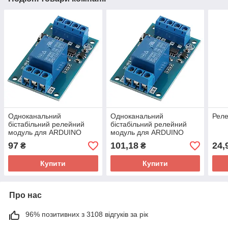
Одноканальний
Одноканальний
Рел
бістабільний релейний
бістабільний релейний
модуль для ARDUINO
модуль для ARDUINO
контролерів, 12В 10А
контролерів, 5В 10А
97
101,18
24,
₴
₴
Купити
Купити
Про нас
96% позитивних з 3108 відгуків за рік