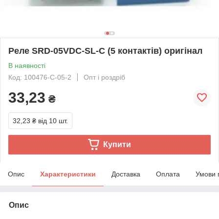
Реле SRD-05VDC-SL-C (5 контактів) оригінал
В наявності
Код: 100476-C-05-2
Опт і роздріб
33,23
₴
32,23 ₴
від 10 шт.
Купити
Опис
Характеристики
Доставка
Оплата
Умови 
Опис