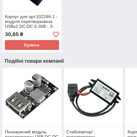
Корпус для арт.102246-1 -
модуля перетворювача
USBх2 DC-DC 6-30В - 3-
12, 24Вт на порт, QC3.0
30,65
₴
QC2.0, стабілізатор
напруги
Купити
Подібні товари компанії
Понижуючий модуль
Стабілізатор/
Корп
перетворювач USB DC-DC
перетворювач
моду