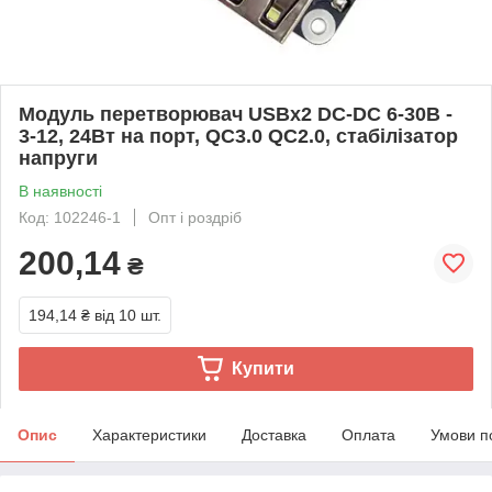
Модуль перетворювач USBх2 DC-DC 6-30В -
3-12, 24Вт на порт, QC3.0 QC2.0, стабілізатор
напруги
В наявності
Код: 102246-1
Опт і роздріб
200,14
₴
194,14 ₴
від 10 шт.
Купити
Опис
Характеристики
Доставка
Оплата
Умови п