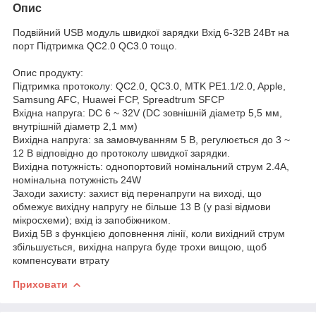
Опис
Подвійний USB модуль швидкої зарядки Вхід 6-32В 24Вт на
порт Підтримка QC2.0 QC3.0 тощо.
Опис продукту:
Підтримка протоколу: QC2.0, QC3.0, MTK PE1.1/2.0, Apple,
Samsung AFC, Huawei FCP, Spreadtrum SFCP
Вхідна напруга: DC 6 ~ 32V (DC зовнішній діаметр 5,5 мм,
внутрішній діаметр 2,1 мм)
Вихідна напруга: за замовчуванням 5 В, регулюється до 3 ~
12 В відповідно до протоколу швидкої зарядки.
Вихідна потужність: однопортовий номінальний струм 2.4A,
номінальна потужність 24W
Заходи захисту: захист від перенапруги на виході, що
обмежує вихідну напругу не більше 13 В (у разі відмови
мікросхеми); вхід із запобіжником.
Вихід 5В з функцією доповнення лінії, коли вихідний струм
збільшується, вихідна напруга буде трохи вищою, щоб
компенсувати втрату
Приховати