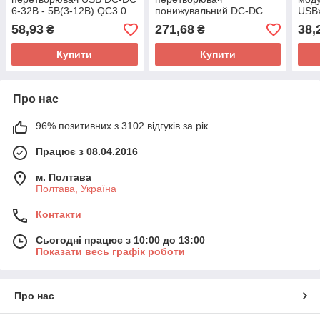
6-32В - 5В(3-12В) QC3.0
понижувальний DC-DC
USBх
QC2.0
QC2.0, QC3.0 6-32В -
12В 
58,93
271,68
38,
₴
₴
5/9/12В 3.4А 24Вт
стаб
Купити
Купити
Про нас
96% позитивних з 3102 відгуків за рік
Працює з 08.04.2016
м. Полтава
Полтава, Україна
Контакти
Сьогодні працює з 10:00 до 13:00
Показати весь графік роботи
Про нас