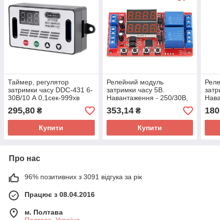
Таймер, регулятор
Релейний модуль
Рел
затримки часу DDC-431 6-
затримки часу 5В.
затр
30В/10 А 0,1сек-999хв
Навантаження - 250/30В,
Нава
10А. Таймер 0,1 секунда ~
10А.
295,80
353,14
180
₴
₴
999 хвилин. Двоканальне
999 
Купити
Купити
Про нас
96% позитивних з 3091 відгука за рік
Працює з 08.04.2016
м. Полтава