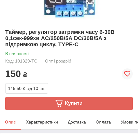
Таймер, регулятор затримки часу 6-30В
0,1сек-999хв AC/250В/5А DC/30В/5А з
підтримкою циклу, TYPE-C
В наявності
Код: 101329-TC
Опт і роздріб
150
₴
145,50 ₴
від 10 шт.
Купити
Опис
Характеристики
Доставка
Оплата
Умови п