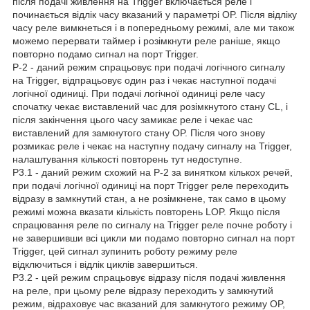
після подачі живлення на Trigger включається реле і
починається відлік часу вказаний у параметрі OP. Після відліку
часу реле вимкнеться і в попередньому режимі, але ми також
можемо перервати таймер і розімкнути реле раніше, якщо
повторно подамо сигнал на порт Trigger.
P-2 - даний режим спрацьовує при подачі логічного сигналу
на Trigger, відпрацьовує один раз і чекає наступної подачі
логічної одиниці. При подачі логічної одиниці реле часу
спочатку чекає виставлений час для розімкнутого стану CL, і
після закінчення цього часу замикає реле і чекає час
виставлений для замкнутого стану OP. Після чого знову
розмикає реле і чекає на наступну подачу сигналу на Trigger,
налаштування кількості повторень тут недоступне.
P3.1 - даний режим схожий на P-2 за винятком кількох речей,
при подачі логічної одиниці на порт Trigger реле переходить
відразу в замкнутий стан, а не розімкнене, так само в цьому
режимі можна вказати кількість повторень LOP. Якщо після
спрацювання реле по сигналу на Trigger реле почне роботу і
не завершивши всі цикли ми подамо повторно сигнал на порт
Trigger, цей сигнал зупинить роботу режиму реле
відключиться і відлік циклів завершиться.
P3.2 - цей режим спрацьовує відразу після подачі живлення
на реле, при цьому реле відразу переходить у замкнутий
режим, відраховує час вказаний для замкнутого режиму OP,