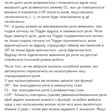
після цього реле розмикається і починається відлік часу
вказаного для розімкнутого режиму CL, все це повторюється
вказане в параметрі LOP кількість разів, якщо вказано
нескінченність (---), то реле буде повторювати ці дії
нескінченно.
P4 - в цьому режимі за замовчуванням реле вимкнено, при
подачі сигналу на Trigger відразу ж замикається реле. Реле
буде замкнуто доти, доки на Trigger подаватиметься сигнал,
як тільки подача сигналу на Trigger припиняється, реле
відключається не відразу, спрацьовує таймер виставлений в
OP, як тільки відлік закінчується - реле відключається.
Відразу після підключення живлення до реле на дисплеї
з'являється поточний режим роботи.
Після того, як ми вибрали кнопкою потрібний режим, вас
автоматично переключить на налаштування часу
спрацьовування реле.
У цих налаштуваннях ми можемо змінити три функції:
OP - Час знаходження реле в замкнутому стані
CL - Час знаходження реле в розімкнутому стані
LOP - Кількість повторень (циклів) увімкнення/вимкнення реле
Щоб задати значення кожного з функцій, потрібно вибрати
одну з них натисканням кнопки після чого вона висвітиться,
блимне 3 рази, і потім вже можна задавати її значення. Якщо