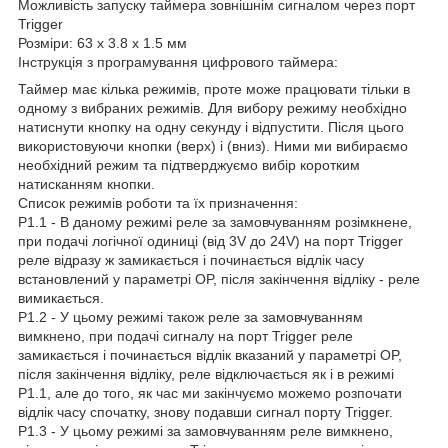
Можливість запуску таймера зовнішнім сигналом через порт
Trigger
Розміри: 63 x 3.8 x 1.5 мм
Інструкція з програмування цифрового таймера:
Таймер має кілька режимів, проте може працювати тільки в
одному з вибраних режимів. Для вибору режиму необхідно
натиснути кнопку на одну секунду і відпустити. Після цього
використовуючи кнопки (верх) і (вниз). Ними ми вибираємо
необхідний режим та підтверджуємо вибір коротким
натисканням кнопки.
Список режимів роботи та їх призначення:
P1.1 - В даному режимі реле за замовчуванням розімкнене,
при подачі логічної одиниці (від 3V до 24V) на порт Trigger
реле відразу ж замикається і починається відлік часу
встановлений у параметрі OP, після закінчення відліку - реле
вимикається.
P1.2 - У цьому режимі також реле за замовчуванням
вимкнено, при подачі сигналу на порт Trigger реле
замикається і починається відлік вказаний у параметрі OP,
після закінчення відліку, реле відключається як і в режимі
P1.1, але до того, як час ми закінчуємо можемо розпочати
відлік часу спочатку, знову подавши сигнал порту Trigger.
P1.3 - У цьому режимі за замовчуванням реле вимкнено,