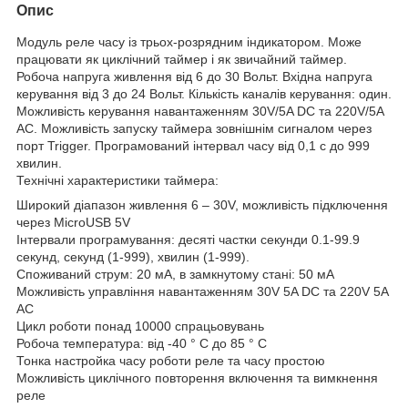
Опис
Модуль реле часу із трьох-розрядним індикатором. Може
працювати як циклічний таймер і як звичайний таймер.
Робоча напруга живлення від 6 до 30 Вольт. Вхідна напруга
керування від 3 до 24 Вольт. Кількість каналів керування: один.
Можливість керування навантаженням 30V/5A DC та 220V/5A
AC. Можливість запуску таймера зовнішнім сигналом через
порт Trigger. Програмований інтервал часу від 0,1 с до 999
хвилин.
Технічні характеристики таймера:
Широкий діапазон живлення 6 – 30V, можливість підключення
через MicroUSB 5V
Інтервали програмування: десяті частки секунди 0.1-99.9
секунд, секунд (1-999), хвилин (1-999).
Споживаний струм: 20 мА, в замкнутому стані: 50 мА
Можливість управління навантаженням 30V 5A DC та 220V 5A
AC
Цикл роботи понад 10000 спрацьовувань
Робоча температура: від -40 ° C до 85 ° C
Тонка настройка часу роботи реле та часу простою
Можливість циклічного повторення включення та вимкнення
реле