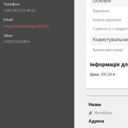
Основні
+380 (95) 512-49-55
Виробник
Країна виробник
megasharabiz@gmail.com
Сумісність з модел
Користувальни
+380972633854
Країна реєстрації
Інформація дл
Ціна:
105,58 ₴
МегаШара