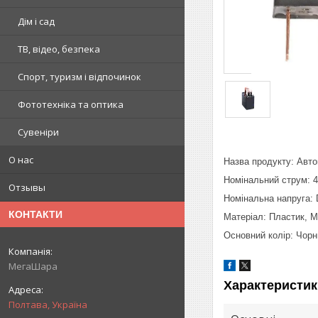
Дім і сад
ТВ, відео, безпека
Спорт, туризм і відпочинок
Фототехніка та оптика
Сувеніри
О нас
Назва продукту: Авто
Номінальний струм: 
Отзывы
Номінальна напруга:
КОНТАКТИ
Матеріал: Пластик, 
Основний колір: Чор
МегаШара
Характеристик
Полтава, Україна