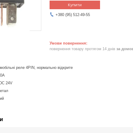
Купити
+380 (95) 512-49-55
повернення товару протягом 14 днів
за домо
мобільні реле 4PIN, нормально відкрите
40A
 DC 24V
Метал
ний
и