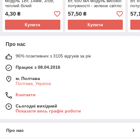
модуль 1Вт, 14мм, 3/5В,
Вт, 650 мА модуль високої
Вт, 
теплий білий
потужності - зелене світло
поту
світ
4,30
57,50
57,
₴
₴
Купити
Купити
Про нас
96% позитивних з 3105 відгуків за рік
Працює з 08.04.2016
м. Полтава
Полтава, Україна
Контакти
Сьогодні вихідний
Показати весь графік роботи
Про нас