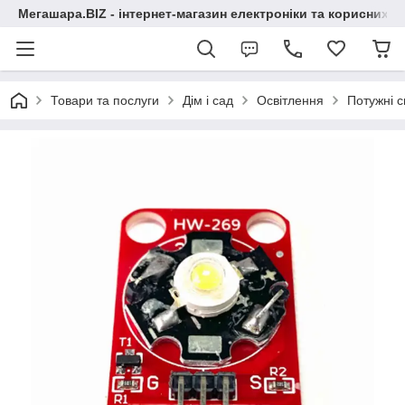
Мегашара.BIZ - інтернет-магазин електроніки та корисних т
Товари та послуги
Дім і сад
Освітлення
Потужні с