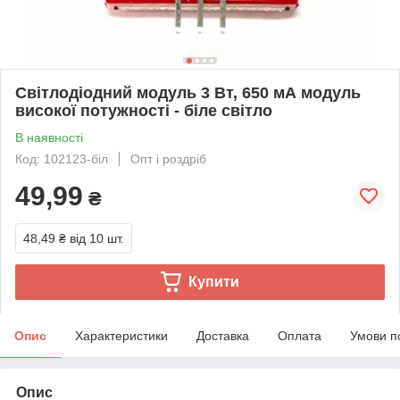
Світлодіодний модуль 3 Вт, 650 мА модуль
високої потужності - біле світло
В наявності
Код: 102123-біл
Опт і роздріб
49,99
₴
48,49 ₴
від 10 шт.
Купити
Опис
Характеристики
Доставка
Оплата
Умови п
Опис