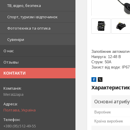
ТВ, відео, безпека
Спорт, туризм і відпочинок
Фототехніка та оптика
Сувеніри
О нас
Запобіжник автомати
Напруга: 12-48 В
Отзывы
Струм: 50А
Захист від води: IP67
КОНТАКТИ
Характеристик
МегаШара
Основні атриб
Полтава, Україна
Виробник
Країна виробник
+380 (95) 512-49-55