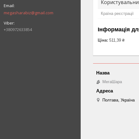
Користувальни
megasharabiz@gmail.com
Країна реєстрації
Інформація дл
+380972633854
Ціна:
511,39 ₴
МегаШара
Полтава, Україна