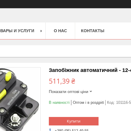
ВАРЫ И УСЛУГИ
О НАС
КОНТАКТЫ
Запобіжник автоматичний - 12-4
511,39 ₴
Показати оптові ціни
В наявності
Оптом і в роздріб
Код:
101116-
Купити
+380 (95) 512-49-55