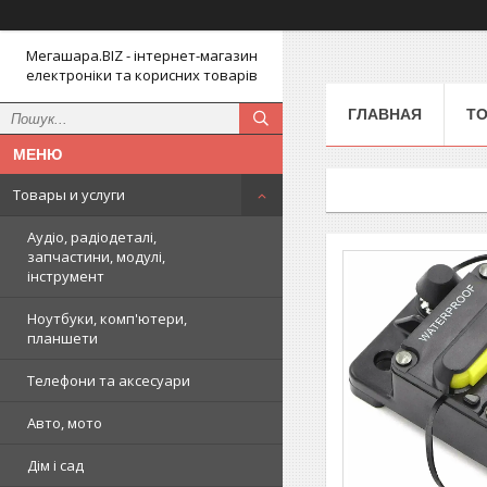
Мегашара.BIZ - інтернет-магазин
електроніки та корисних товарів
ГЛАВНАЯ
ТО
Товары и услуги
Аудіо, радіодеталі,
запчастини, модулі,
інструмент
Ноутбуки, комп'ютери,
планшети
Телефони та аксесуари
Авто, мото
Дім і сад