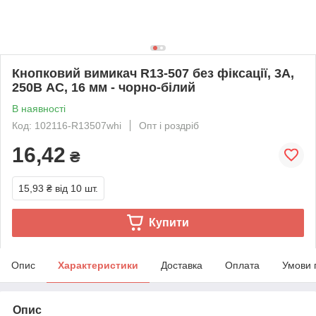
Кнопковий вимикач R13-507 без фіксації, 3А,
250В АС, 16 мм - чорно-білий
В наявності
Код: 102116-R13507whi
Опт і роздріб
16,42
₴
15,93 ₴
від 10 шт.
Купити
Опис
Характеристики
Доставка
Оплата
Умови 
Опис