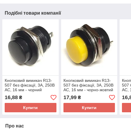
Подібні товари компанії
Кнопковий вимикач R13-
Кнопковий вимикач R13-
Кноп
507 без фіксації, 3А, 250В
507 без фіксації, 3А, 250В
507 
АС, 16 мм - чорний
АС, 16 мм - чорно-жовтий
АС, 
зел
16,88
17,99
16,
₴
₴
Купити
Купити
Про нас