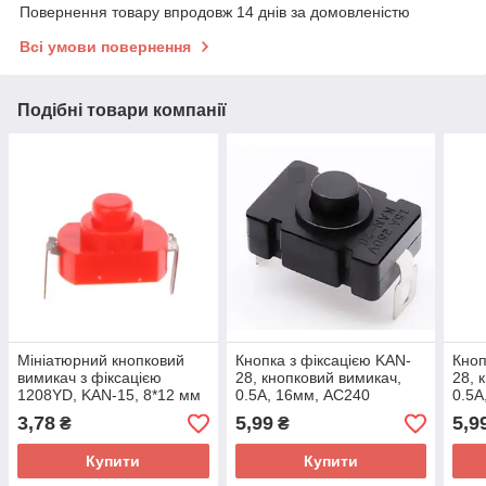
Повернення товару впродовж 14 днів за домовленістю
Всі умови повернення
Подібні товари компанії
Мініатюрний кнопковий
Кнопка з фіксацією KAN-
Кноп
вимикач з фіксацією
28, кнопковий вимикач,
28, 
1208YD, KAN-15, 8*12 мм
0.5А, 16мм, AC240
0.5А
- червоний
3,78
5,99
5,9
₴
₴
Купити
Купити