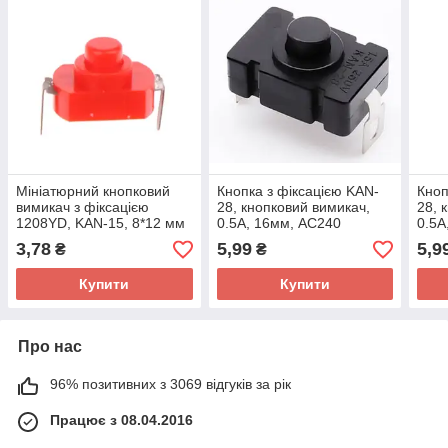
Мініатюрний кнопковий
Кнопка з фіксацією KAN-
Кноп
вимикач з фіксацією
28, кнопковий вимикач,
28, 
1208YD, KAN-15, 8*12 мм
0.5А, 16мм, AC240
0.5А
- червоний
3,78
5,99
5,9
₴
₴
Купити
Купити
Про нас
96% позитивних з 3069 відгуків за рік
Працює з 08.04.2016