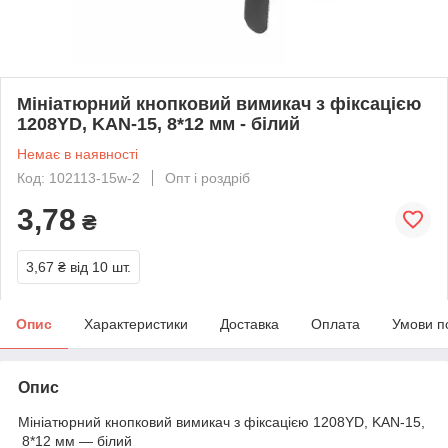
Мініатюрний кнопковий вимикач з фіксацією
1208YD, KAN-15, 8*12 мм - білий
Немає в наявності
Код: 102113-15w-2
Опт і роздріб
3,78
₴
3,67 ₴
від 10 шт.
Опис
Характеристики
Доставка
Оплата
Умови п
Опис
Мініатюрний кнопковий вимикач з фіксацією 1208YD, KAN-15,
8*12 мм — білий