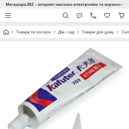
Мегашара.BIZ - інтернет-магазин електроніки та корисних т
Товари та послуги
Дім і сад
Товари для дому
Сил