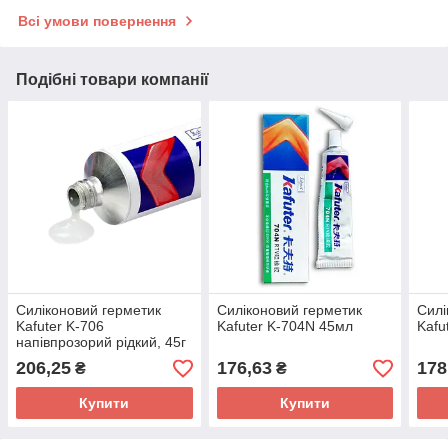
Всі умови повернення
Подібні товари компанії
Силіконовий герметик
Силіконовий герметик
Силі
Kafuter K-706
Kafuter K-704N 45мл
Kafu
напівпрозорий рідкий, 45г
206,25
176,63
178
₴
₴
Купити
Купити