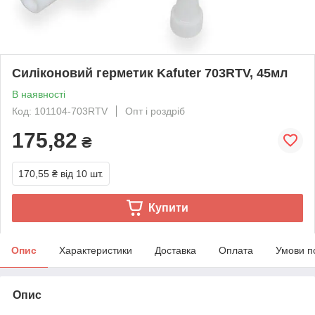
Силіконовий герметик Kafuter 703RTV, 45мл
В наявності
Код: 101104-703RTV
Опт і роздріб
175,82
₴
170,55 ₴
від 10 шт.
Купити
Опис
Характеристики
Доставка
Оплата
Умови п
Опис