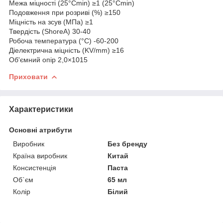
Межа міцності (25°Cmin) ≥1 (25°Cmin)
Подовження при розриві (%) ≥150
Міцність на зсув (МПа) ≥1
Твердість (ShoreA) 30-40
Робоча температура (°С) -60-200
Діелектрична міцність (KV/mm) ≥16
Об'ємний опір 2,0×1015
Приховати
Характеристики
Основні атрибути
Виробник
Без бренду
Країна виробник
Китай
Консистенція
Паста
Об`єм
65 мл
Колір
Білий