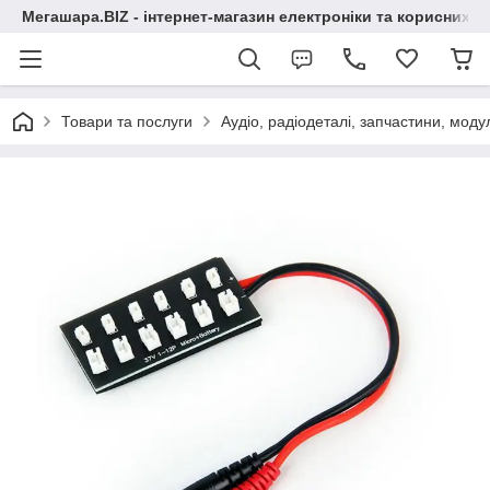
Мегашара.BIZ - інтернет-магазин електроніки та корисних т
Товари та послуги
Аудіо, радіодеталі, запчастини, модул