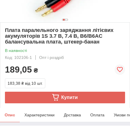
Плата паралельного заряджання літієвих
акумуляторів 1S 3.7 В, 7.4 В, B6/B6AC
балансувальна плата, штекер-банан
В наявності
Код: 102106-1
Опт і роздріб
189,05
₴
183,38 ₴
від 10 шт.
Купити
Опис
Характеристики
Доставка
Оплата
Умови п