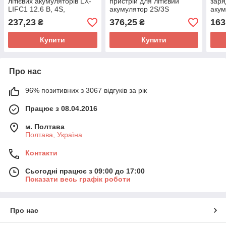
літієвих акумуляторів LX-
пристрій для літієвий
заря
LIFC1 12.6 В, 4S,
акумулятор 2S/3S
акум
підвищувально-
7.4В/11.1В
7.4В
237,23
376,25
163
₴
₴
понижувальний, швидка
прис
зарядка, 18 Вт
Купити
Купити
Про нас
96% позитивних з 3067 відгуків за рік
Працює з 08.04.2016
м. Полтава
Полтава, Україна
Контакти
Сьогодні працює з 09:00 до 17:00
Показати весь графік роботи
Про нас