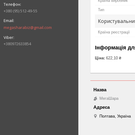
Країна виробник
Тип
+380 (95) 512-49-55
Користувальни
megasharabiz@gmail.com
Країна реєстрації
+380972633854
Інформація дл
Ціна:
622,10 ₴
МегаШара
Полтава, Україна