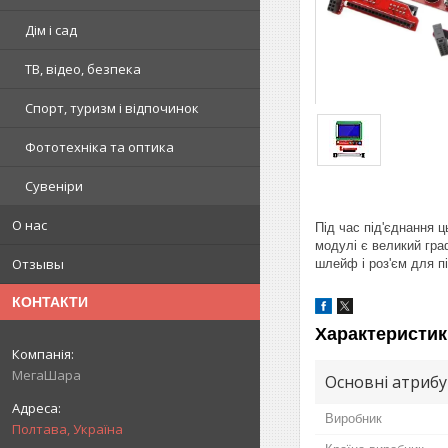
Дім і сад
ТВ, відео, безпека
Спорт, туризм і відпочинок
Фототехніка та оптика
Сувеніри
О нас
Під час під'єднання 
модулі є великий граф
Отзывы
шлейф і роз'єм для 
КОНТАКТИ
Характеристик
МегаШара
Основні атриб
Виробник
Полтава, Україна