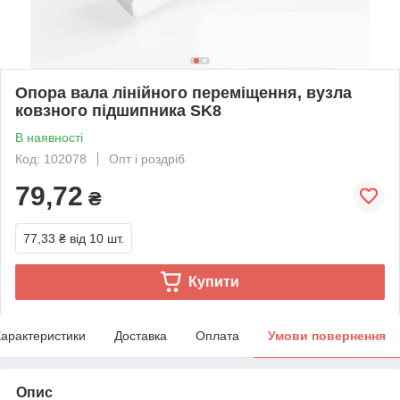
Опора вала лінійного переміщення, вузла
ковзного підшипника SK8
В наявності
Код: 102078
Опт і роздріб
79,72
₴
77,33 ₴
від 10 шт.
Купити
арактеристики
Доставка
Оплата
Умови повернення
Опис