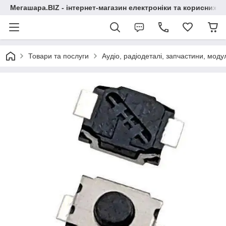
Мегашара.BIZ - інтернет-магазин електроніки та корисних т
Товари та послуги
Аудіо, радіодеталі, запчастини, модул