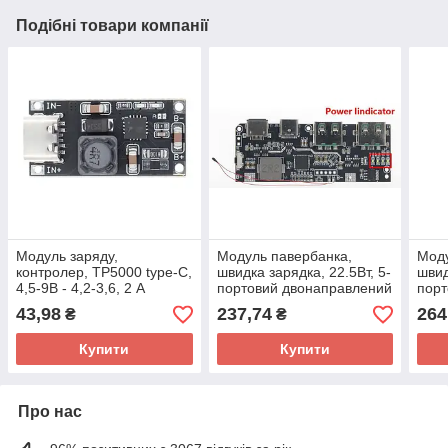
Подібні товари компанії
Модуль заряду,
Модуль павербанка,
Моду
контролер, TP5000 type-C,
швидка зарядка, 22.5Вт, 5-
швид
4,5-9В - 4,2-3,6, 2 А
портовий двонаправлений
порт
модуль, QC4+PD3.0,
моду
43,98
237,74
264
₴
₴
AFC/FCP/SCP/PE1.1
AFC
Купити
Купити
Про нас