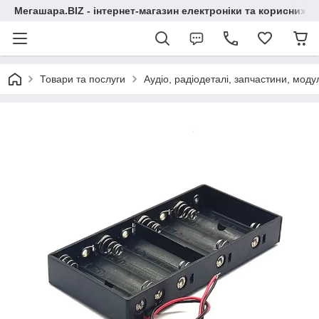
Мегашара.BIZ - інтернет-магазин електроніки та корисних т
Товари та послуги
Аудіо, радіодеталі, запчастини, модул