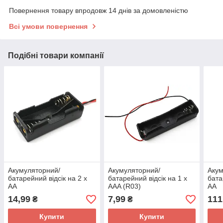
Повернення товару впродовж 14 днів за домовленістю
Всі умови повернення
Подібні товари компанії
Акумуляторний/
Акумуляторний/
Акум
батарейний відсік на 2 х
батарейний відсік на 1 х
бата
AA
AAA (R03)
AA
14,99
7,99
111
₴
₴
Купити
Купити