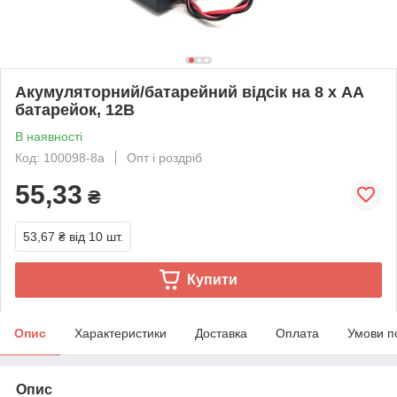
Акумуляторний/батарейний відсік на 8 х AA
батарейок, 12В
В наявності
Код: 100098-8а
Опт і роздріб
55,33
₴
53,67 ₴
від 10 шт.
Купити
Опис
Характеристики
Доставка
Оплата
Умови п
Опис