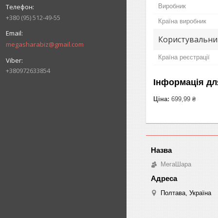
Виробник
+380 (95) 512-49-55
Країна виробник
Користувальни
megasharabiz@gmail.com
Країна реєстрації
+380972633854
Інформація дл
Ціна:
699,99 ₴
МегаШара
Полтава, Україна