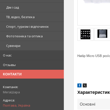
Дім і сад
ТВ, відео, безпека
Спорт, туризм і відпочинок
Фототехніка та оптика
Сувеніри
О нас
Набір Micro USB роз'є
Отзывы
КОНТАКТИ
Характеристик
МегаШара
Основні
Полтава, Україна