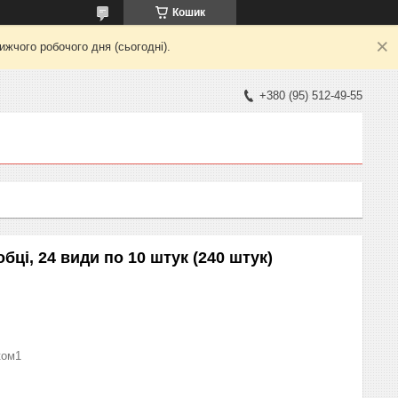
Кошик
жчого робочого дня (сьогодні).
+380 (95) 512-49-55
бці, 24 види по 10 штук (240 штук)
ком1