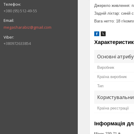
Джерело живлення: п
+380 (95) 512-49-55
Задній ліхтар: синій 
Вага нетто: 18 г/комп
megasharabiz@gmail.com
Характеристик
+380972633854
Основні атриб
Виробник
Країна виробник
Тип
Користувальни
Країна реєстрації
Інформація дл
Ціна:
239,71 ₴