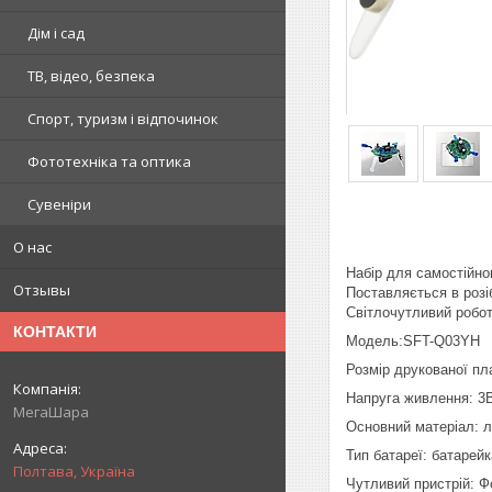
Дім і сад
ТВ, відео, безпека
Спорт, туризм і відпочинок
Фототехніка та оптика
Сувеніри
О нас
Набір для самостійно
Отзывы
Поставляється в розі
Світлочутливий робот
КОНТАКТИ
Модель:SFT-Q03YH
Розмір друкованої пл
Напруга живлення: 3В
МегаШара
Основний матеріал: 
Тип батареї: батарей
Полтава, Україна
Чутливий пристрій: Ф