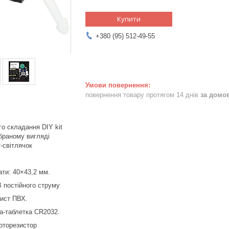
Купити
+380 (95) 512-49-55
повернення товару протягом 14 днів
за домо
го складання DIY kit
браному вигляді
-світлячок
ати: 40×43,2 мм.
 постійного струму
лист ПВХ.
ка-таблетка CR2032.
оторезистор