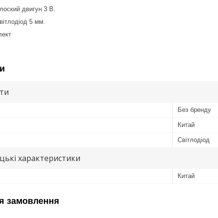
лоский двигун 3 В.
світлодіод 5 мм.
лект
и
ути
Без бренду
Китай
Світлодіод
цькі характеристики
Китай
я замовлення