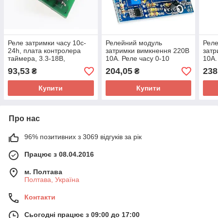
Реле затримки часу 10c-
Релейний модуль
Рел
24h, плата контролера
затримки вимкнення 220В
затр
таймера, 3.3-18В,
10А. Реле часу 0-10
10А.
300мА-100мА 10S-24H
секунд
100 
93,53
204,05
238
₴
₴
Купити
Купити
Про нас
96% позитивних з 3069 відгуків за рік
Працює з 08.04.2016
м. Полтава
Полтава, Україна
Контакти
Сьогодні працює з 09:00 до 17:00