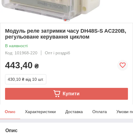
Модуль реле затримки часу DH48S-S AC220В,
регульоване керування циклом
В наявності
Код: 101968-220
Опт і роздріб
443,40
₴
430,10 ₴
від 10 шт.
Купити
Опис
Характеристики
Доставка
Оплата
Умови п
Опис