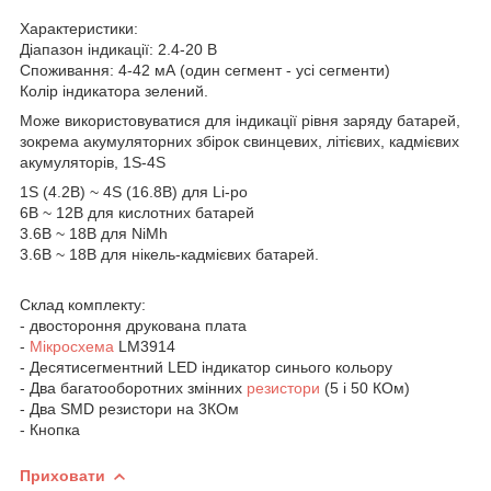
Характеристики:
Діапазон індикації: 2.4-20 В
Споживання: 4-42 мА (один сегмент - усі сегменти)
Колір індикатора зелений.
Може використовуватися для індикації рівня заряду батарей,
зокрема акумуляторних збірок свинцевих, літієвих, кадмієвих
акумуляторів, 1S-4S
1S (4.2В) ~ 4S (16.8В) для Li-po
6В ~ 12В для кислотних батарей
3.6В ~ 18В для NiMh
3.6В ~ 18В для нікель-кадмієвих батарей.
Склад комплекту:
- двостороння друкована плата
-
Мікросхема
LM3914
- Десятисегментний LED індикатор синього кольору
- Два багатооборотних змінних
резистори
(5 і 50 КОм)
- Два SMD резистори на 3КОм
- Кнопка
Приховати