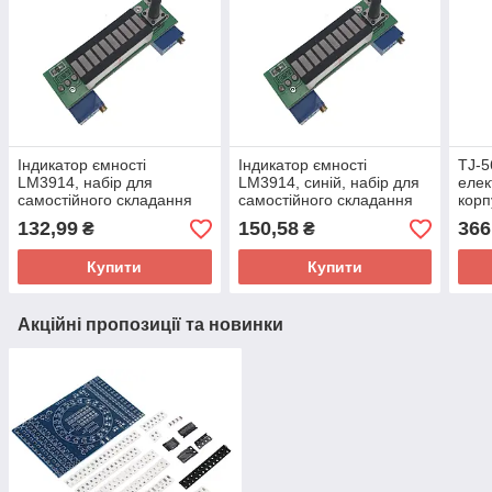
Індикатор ємності
Індикатор ємності
TJ-5
LM3914, набір для
LM3914, синій, набір для
елек
самостійного складання
самостійного складання
корп
DIY 
132,99
150,58
366
₴
₴
само
Купити
Купити
Акційні пропозиції та новинки