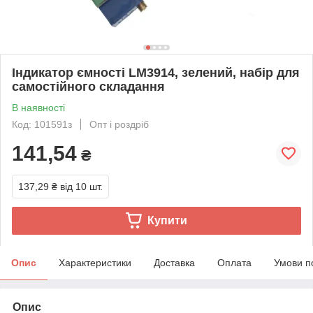
Індикатор ємності LM3914, зелений, набір для
самостійного складання
В наявності
Код: 101591з
Опт і роздріб
141,54
₴
137,29 ₴
від 10 шт.
Купити
Опис
Характеристики
Доставка
Оплата
Умови п
Опис