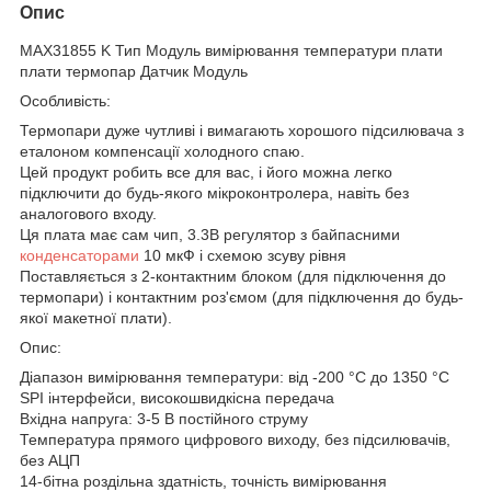
Опис
MAX31855 K Тип Модуль вимірювання температури плати
плати термопар Датчик Модуль
Особливість:
Термопари дуже чутливі і вимагають хорошого підсилювача з
еталоном компенсації холодного спаю.
Цей продукт робить все для вас, і його можна легко
підключити до будь-якого мікроконтролера, навіть без
аналогового входу.
Ця плата має сам чип, 3.3В регулятор з байпасними
конденсаторами
10 мкФ і схемою зсуву рівня
Поставляється з 2-контактним блоком (для підключення до
термопари) і контактним роз'ємом (для підключення до будь-
якої макетної плати).
Опис:
Діапазон вимірювання температури: від -200 °C до 1350 °C
SPI інтерфейси, високошвидкісна передача
Вхідна напруга: 3-5 В постійного струму
Температура прямого цифрового виходу, без підсилювачів,
без АЦП
14-бітна роздільна здатність, точність вимірювання