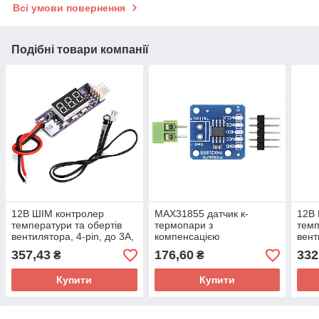
Всі умови повернення
Подібні товари компанії
12В ШІМ контролер
MAX31855 датчик к-
12В 
температури та обертів
термопари з
темп
вентилятора, 4-pin, до 3A,
компенсацією
вент
з дисплеєм і функцією
температури холодного
з ди
357,43
176,60
332
₴
₴
вимкнення + датчик
спаю, термометр, датчик
вим
температури
Купити
Купити