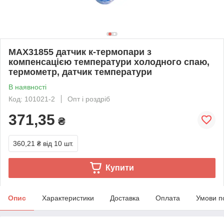
MAX31855 датчик к-термопари з
компенсацією температури холодного спаю,
термометр, датчик температури
В наявності
Код: 101021-2
Опт і роздріб
371,35
₴
360,21 ₴
від 10 шт.
Купити
Опис
Характеристики
Доставка
Оплата
Умови п