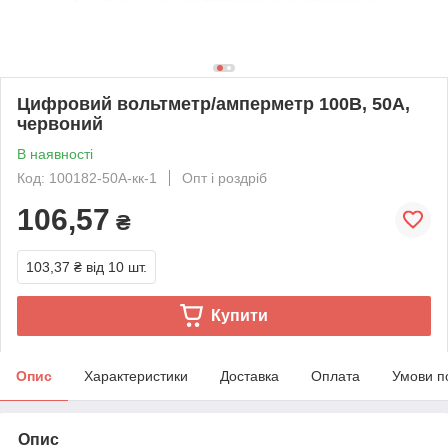
Цифровий вольтметр/амперметр 100В, 50A,
червоний
В наявності
Код: 100182-50А-кк-1
Опт і роздріб
106,57
₴
103,37 ₴
від 10 шт.
Купити
Опис
Характеристики
Доставка
Оплата
Умови п
Опис