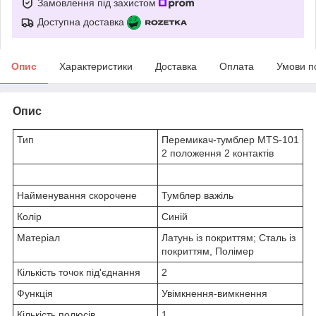
Замовлення під захистом
Доступна доставка
Опис
Характеристики
Доставка
Оплата
Умови п
Опис
Тип
Перемикач-тумблер MTS-101
2 положення 2 контактів
Найменування скорочене
Тумблер важіль
Колір
Синій
Матеріал
Латунь із покриттям; Сталь із
покриттям, Полімер
Кількість точок під'єднання
2
Функція
Увімкнення-вимкнення
Кількість полюсів
1