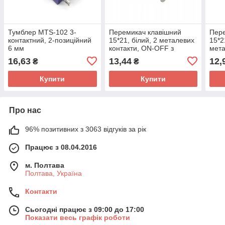
Тумблер MTS-102 3-
Перемикач клавішний
Пере
контактний, 2-позиційний
15*21, білий, 2 металевих
15*2
6 мм
контакти, ON-OFF з
мета
фіксацією, KCD1-101
OFF 
16,63
13,44
12,
₴
₴
101
Купити
Купити
Про нас
96% позитивних з 3063 відгуків за рік
Працює з 08.04.2016
м. Полтава
Полтава, Україна
Контакти
Сьогодні працює з 09:00 до 17:00
Показати весь графік роботи