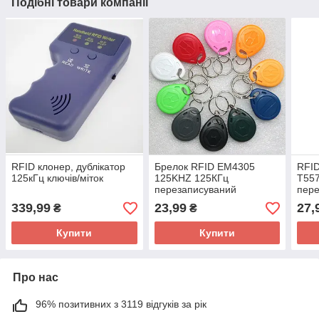
Подібні товари компанії
RFID клонер, дублікатор
Брелок RFID EM4305
RFID
125кГц ключів/міток
125KHZ 125КГц
T557
перезаписуваний
пере
339,99
23,99
27,
₴
₴
Купити
Купити
Про нас
96% позитивних з 3119 відгуків за рік