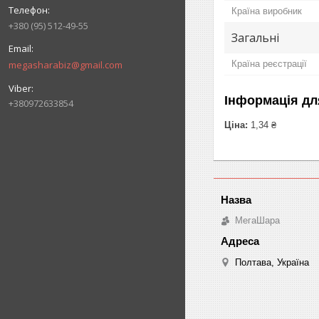
Країна виробник
+380 (95) 512-49-55
Загальні
megasharabiz@gmail.com
Країна реєстрації
Інформація дл
+380972633854
Ціна:
1,34 ₴
МегаШара
Полтава, Україна