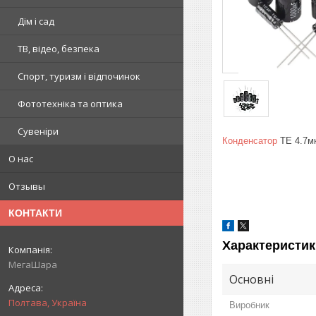
Дім і сад
ТВ, відео, безпека
Спорт, туризм і відпочинок
Фототехніка та оптика
Сувеніри
Конденсатор
TE 4.7м
О нас
Отзывы
КОНТАКТИ
Характеристик
МегаШара
Основні
Полтава, Україна
Виробник