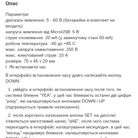
Опис
Параметри:
діапазон живлення: 5 - 60 В (батарейка в комплект не
входить)
напруга живлення від MicroUSB: 5 В
струм споживання: 20 мА (у замкнутому стані 50 мА)
робоча температура: -40 до +85 С
макс. напруга навантаження: 250 В
макс. комутований струм: 10 А
розміри: 75 x 45 x 20 мм
I. Як встановити час
В інтерфейсі встановлення часу довго натискайте кнопку
DOWN:
1. увійдіть в інтерфейс встановлення часу після того, як
система блимне "YEA", у цей час блимають останні дві цифри
"року", які налаштовуються кнопками DOWN і UP
(підтримується тривале натискання);
2. після короткого натискання кнопки SET на дисплеї
з'являється миготливий напис "dAE", після чого система
переходить в інтерфейс налаштування місяця/дня, в цей час
"місяць" продовжує блимати, налаштовується кнопками