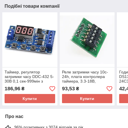
Подібні товари компанії
Таймер, регулятор
Реле затримки часу 10c-
Годи
затримки часу DDC-432 5-
24h, плата контролера
DS13
30В 0,1 сек-999мін з
таймера, 3.3-18В,
24С3
підтримкою циклу
300мА-100мА 10S-24H
186,96
93,53
42,
₴
₴
Купити
Купити
Про нас
96% позитивних з 3074 відгуків за рік