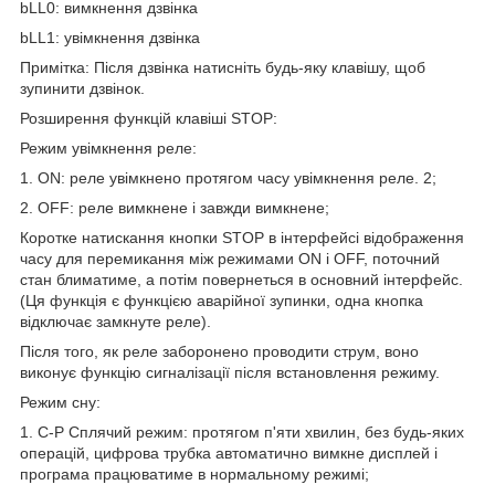
bLL0: вимкнення дзвінка
bLL1: увімкнення дзвінка
Примітка: Після дзвінка натисніть будь-яку клавішу, щоб
зупинити дзвінок.
Розширення функцій клавіші STOP:
Режим увімкнення реле:
1. ON: реле увімкнено протягом часу увімкнення реле. 2;
2. OFF: реле вимкнене і завжди вимкнене;
Коротке натискання кнопки STOP в інтерфейсі відображення
часу для перемикання між режимами ON і OFF, поточний
стан блиматиме, а потім повернеться в основний інтерфейс.
(Ця функція є функцією аварійної зупинки, одна кнопка
відключає замкнуте реле).
Після того, як реле заборонено проводити струм, воно
виконує функцію сигналізації після встановлення режиму.
Режим сну:
1. C-P Сплячий режим: протягом п'яти хвилин, без будь-яких
операцій, цифрова трубка автоматично вимкне дисплей і
програма працюватиме в нормальному режимі;