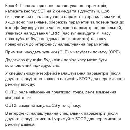
Крок 4: Після завершення налаштування параметрів,
натисніть кнопку SET на 2 секунди та відпустіть її, щоб
визначити, чи є налаштування параметрів правильним чи ні,
якщо воно правильне, збережіть параметри та поверніться до
інтерфейсу керування часом; якщо параметр неправильний,
з'явиться нагадування "ERR" (час зупинки/дата <= часу
початку/дати буде повідомлено як помилка) та знову
поверніться до інтерфейсу налаштування параметрів.
Примітка: час/дата зупинки (CLE) > часу/дати початку (OPE).
Додаткова функція: Будь-який період часу може бути
встановлений індивідуально.
У спеціальному інтерфейсі налаштування параметрів (після
другого кроку) короткочасно натисніть STOP для перемикання
режиму виходу:
OUT1: реле увімкнення початкової точки, реле вимкнення
кінцевої точки.
OUT2: вихідний імпульс 1S у точці часу.
В інтерфейсі налаштування спеціальних параметрів (після
другого кроку) натисніть і утримуйте STOP для перемикання
режиму дзвінка: