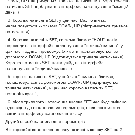
DOWN, UP (підтримується тривале натискання). Короткочасно
натисніть SET, щоб увійти в інтерфейс налаштування "місяць/
день";)
3. Коротко натисніть SET, у цей час "Day" блимає,
налаштовується кнопками DOWN, UP (підтримується тривале
натискання);
4. Коротко натисніть SET, система блимає "HOU", потім
переходить в інтерфейс налаштування "година/хвилина", у
цей час "година" продовжує блимати, налаштовується за
допомогою DOWN, UP (підтримується тривале натискання).
Коротко натисніть SET, потім увійдіть в інтерфейс
налаштування "години/хвилини";)
5. коротко натисніть SET, у цей час "хвилина" блимає,
налаштовується за допомогою DOWN, UP (підтримується
тривале натискання), у цей час коротко натисніть SET,
повторіть крок 1;
6. після тривалого натискання кнопки SET час буде змінено
відповідно до встановлених параметрів, після чого можна
вийти з інтерфейсу встановлення часу;
Другий спосіб встановлення параметрів
В інтерфейсі встановлення часу натисніть кнопку SET на 2