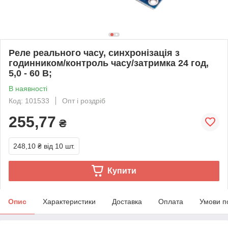
Реле реального часу, синхронізація з
годинником/контроль часу/затримка 24 год,
5,0 - 60 В;
В наявності
Код: 101533
Опт і роздріб
255,77
₴
248,10 ₴
від 10 шт.
Купити
Опис
Характеристики
Доставка
Оплата
Умови п