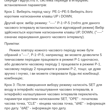
секунди і відпустіть її, система перейде в інтерфейс
встановлення параметрів:
Крок 1: Виберіть період часу: PE-1~PE-5 Виберіть його
коротким натисканням клавіш UP і DOWN;
Другий крок: вибір режиму: "----" P-1~P-5 (тобто для даного
часового інтервалу встановлюється відповідний режим) Вибір
здійснюється коротким натисканням клавіш UP, DOWN; ("----"
означає екранування даного часового інтервалу).
Примітки:
Режим повтору кожного часового періоду може бути
обраний з "----", P-1~P-5; наприклад: ви можете дозволити 5
тимчасовим періодам працювати в режимі P-1 одночасно,
або дозволити часовому періоду 1 працювати в режимі P-1,
часовому періоду 2 працювати в режимі P-2, тощо; це дуже
зручно і гнучко, і ви можете створювати будь-які комбінації.
комбінацію;
Крок 3: Після завершення вибору режиму натисніть SET для
входу в інтерфейс налаштування часових інтервалів, в
інтерфейсі налаштування часових інтервалів переключіть
параметри коротким натисканням SET, "OPE" - початкова
часова точка, "CLE" - кінцева часова точка, "dAE" - інформація
про дату. "dAE" - інформація про дату.