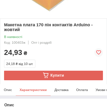
Макетна плата 170 пін контактів Arduino -
жовтий
В наявності
Код: 100403ж
Опт і роздріб
24,93
₴
24,18 ₴
від 10 шт.
Купити
Опис
Характеристики
Доставка
Оплата
Умови 
Опис