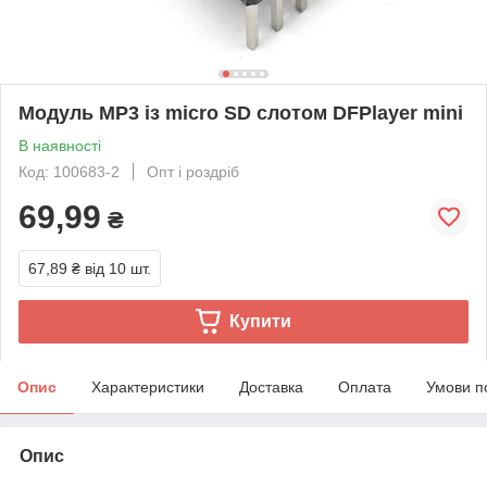
Модуль MP3 із micro SD слотом DFPlayer mini
В наявності
Код: 100683-2
Опт і роздріб
69,99
₴
67,89 ₴
від 10 шт.
Купити
Опис
Характеристики
Доставка
Оплата
Умови п
Опис