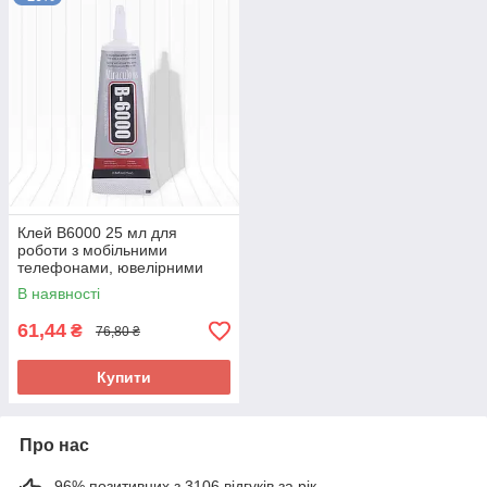
Клей B6000 25 мл для
роботи з мобільними
телефонами, ювелірними
виробами, біжутерією
В наявності
61,44
₴
76,80 ₴
Купити
Про нас
96% позитивних з 3106 відгуків за рік