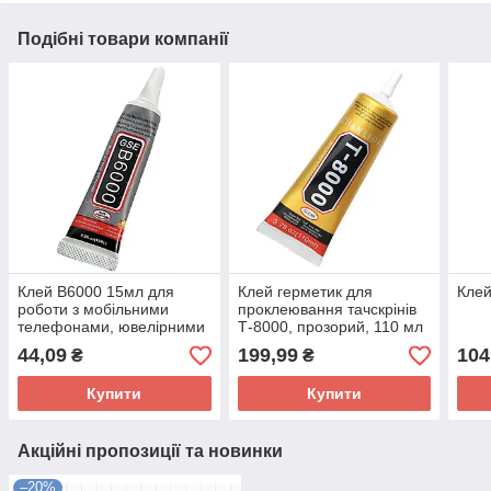
Подібні товари компанії
Клей B6000 15мл для
Клей герметик для
Клей
роботи з мобільними
проклеювання тачскрінів
телефонами, ювелірними
Т-8000, прозорий, 110 мл
виробами, біжутерією
T8000
44,09
199,99
104
₴
₴
Купити
Купити
Акційні пропозиції та новинки
–20%