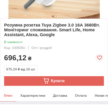
Розумна розетка Tuya Zigbee 3.0 16А 3680Вт.
Моніторинг споживання. Smart Life, Home
Assistant, Alexa, Google
В наявності
Код: 100608о
Опт і роздріб
696,12
₴
675,24 ₴
від 10 шт.
Купити
Опис
Характеристики
Доставка
Оплата
Умови п