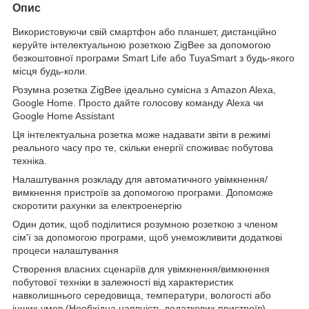
Опис
Використовуючи свій смартфон або планшет, дистанційно
керуйте інтелектуальною розеткою ZigBee за допомогою
безкоштовної програми Smart Life або TuyaSmart з будь-якого
місця будь-коли.
Розумна розетка ZigBee ідеально сумісна з Amazon Alexa,
Google Home. Просто дайте голосову команду Alexa чи
Google Home Assistant
Ця інтелектуальна розетка може надавати звіти в режимі
реального часу про те, скільки енергії споживає побутова
техніка.
Налаштування розкладу для автоматичного увімкнення/
вимкнення пристроїв за допомогою програми. Допоможе
скоротити рахунки за електроенергію
Один дотик, щоб поділитися розумною розеткою з членом
сім'ї за допомогою програми, щоб унеможливити додаткові
процеси налаштування
Створення власних сценаріїв для увімкнення/вимкнення
побутової техніки в залежності від характеристик
навколишнього середовища, температури, вологості або
інших умов (Необхідна наявність додаткових пристроїв)