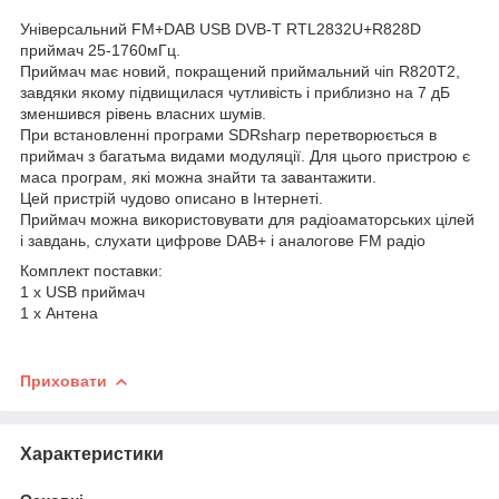
Універсальний FM+DAB USB DVB-T RTL2832U+R828D
приймач 25-1760мГц.
Приймач має новий, покращений приймальний чіп R820T2,
завдяки якому підвищилася чутливість і приблизно на 7 дБ
зменшився рівень власних шумів.
При встановленні програми SDRsharp перетворюється в
приймач з багатьма видами модуляції. Для цього пристрою є
маса програм, які можна знайти та завантажити.
Цей пристрій чудово описано в Інтернеті.
Приймач можна використовувати для радіоаматорських цілей
і завдань, слухати цифрове DAB+ і аналогове FM радіо
Комплект поставки:
1 х USB приймач
1 х Антена
Приховати
Характеристики