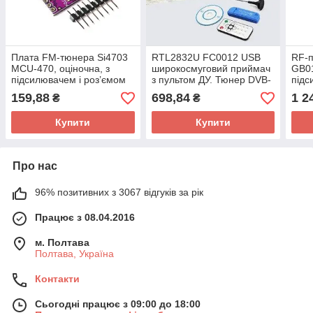
Плата FM-тюнера Si4703
RTL2832U FC0012 USB
RF-п
MCU-470, оціночна, з
широкосмуговий приймач
GB01
підсилювачем і роз’ємом
з пультом ДУ. Тюнер DVB-
підс
3.5 мм
T, FM
5 В
159,88
698,84
1 2
₴
₴
Купити
Купити
Про нас
96% позитивних з 3067 відгуків за рік
Працює з 08.04.2016
м. Полтава
Полтава, Україна
Контакти
Сьогодні працює з 09:00 до 18:00