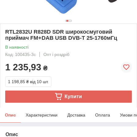
RTL2832U R828D SDR широкосмуговий
приймач FM+DAB USB DVB-T 25-1760мГц
В наявності
Код: 100435-3с
Опт і роздріб
1 235,93
₴
1 198,85 ₴
від 10 шт.
Купити
Опис
Характеристики
Доставка
Оплата
Умови п
Опис