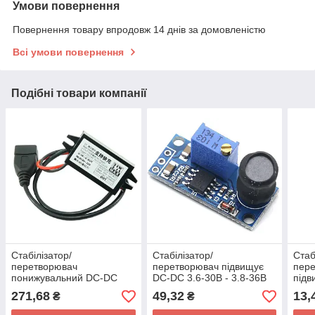
Умови повернення
Повернення товару впродовж 14 днів за домовленістю
Всі умови повернення
Подібні товари компанії
Стабілізатор/
Стабілізатор/
Стаб
перетворювач
перетворювач підвищує
пер
понижувальний DC-DC
DC-DC 3.6-30В - 3.8-36В
підв
QC2.0, QC3.0 6-32В -
1.5А
11В 
271,68
49,32
13,
₴
₴
5/9/12В 3.4А 24Вт
для в
акум