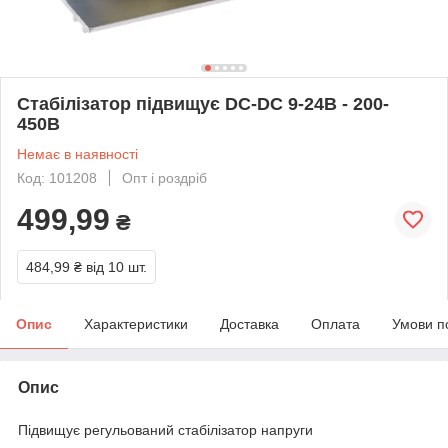
Стабілізатор підвищує DC-DC 9-24В - 200-
450В
Немає в наявності
Код: 101208
Опт і роздріб
499,99
₴
484,99 ₴
від 10 шт.
Опис
Характеристики
Доставка
Оплата
Умови п
Опис
Підвищує регульований стабілізатор напруги