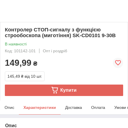
Контролер СТОП-сигналу з функцією
строобоскопа (миготіння) SK-CD0101 9-30В
В наявності
Код: 101142-101
Опт і роздріб
149,99
₴
145,49 ₴
від 10 шт.
Купити
Опис
Характеристики
Доставка
Оплата
Умови 
Опис