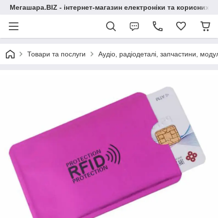
Мегашара.BIZ - інтернет-магазин електроніки та корисних т
Товари та послуги
Аудіо, радіодеталі, запчастини, модул