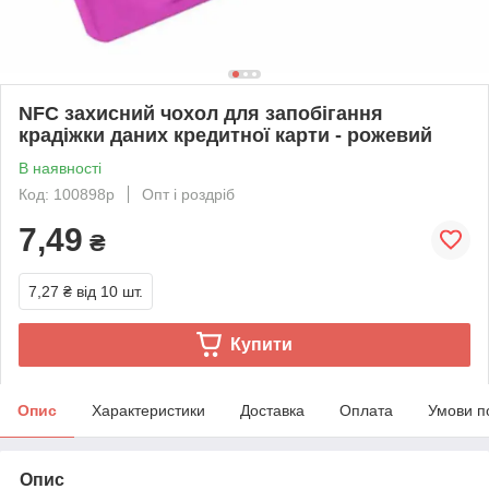
NFC захисний чохол для запобігання
крадіжки даних кредитної карти - рожевий
В наявності
Код: 100898р
Опт і роздріб
7,49
₴
7,27 ₴
від 10 шт.
Купити
Опис
Характеристики
Доставка
Оплата
Умови п
Опис