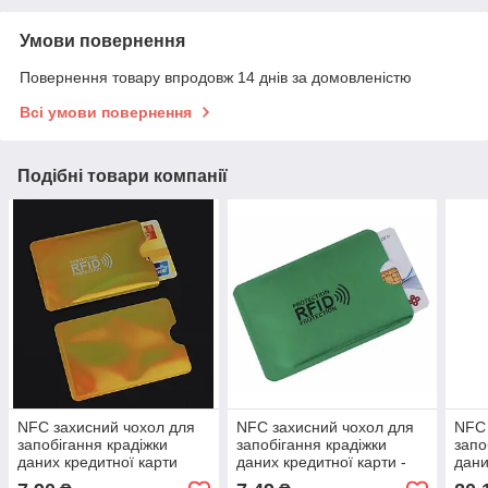
Умови повернення
Повернення товару впродовж 14 днів за домовленістю
Всі умови повернення
Подібні товари компанії
NFC захисний чохол для
NFC захисний чохол для
NFC 
запобігання крадіжки
запобігання крадіжки
запо
даних кредитної карти
даних кредитної карти -
дани
зелений